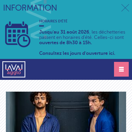
INFORMATION
HORAIRES D'ÉTÉ
Jusqu'au 31 août 2026
, les déchetteries
passent en horaires d'été. Celles-ci sont
ouvertes de 8h30 à 15h.
Consultez les jours d'ouverture ici.