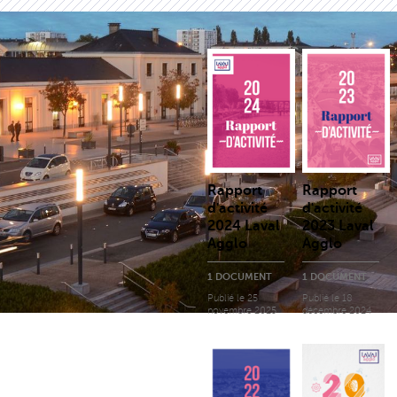
Rapport
Rapport
d'activité
d'activité
2024 Laval
2023 Laval
Agglo
Agglo
1 DOCUMENT
1 DOCUMENT
Publié le
25
Publié le
18
novembre 2025
décembre 2024