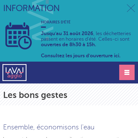
INFORMATION
HORAIRES D'ÉTÉ
Jusqu'au 31 août 2026
, les déchetteries
passent en horaires d'été. Celles-ci sont
ouvertes de 8h30 à 15h.
Consultez les jours d'ouverture ici.
Les bons gestes
Ensemble, économisons l'eau