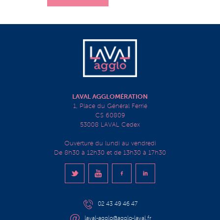
LAVAL AGGLOMÉRATION
1, Place du Général Ferrié
CS 60809
53008 LAVAL Cedex
Ouverture du lundi au vendredi
De 8h30 à 12h30 et de 13h30 à 17h30
02 43 49 46 47
laval-agglo@agglo-laval.fr