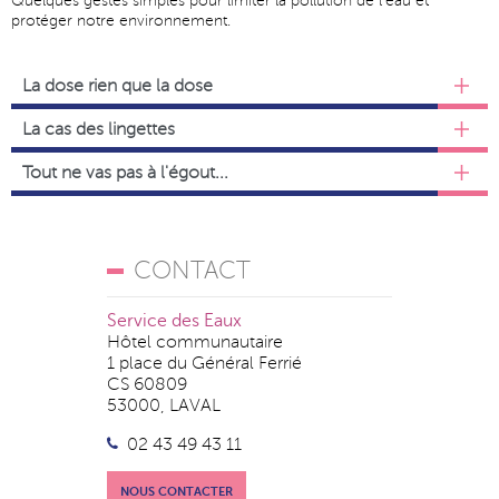
Quelques gestes simples pour limiter la pollution de l'eau et
protéger notre environnement.
La dose rien que la dose
La cas des lingettes
Tout ne vas pas à l'égout...
CONTACT
Service des Eaux
Hôtel communautaire
1 place du Général Ferrié
CS 60809
53000, LAVAL
02 43 49 43 11
NOUS CONTACTER