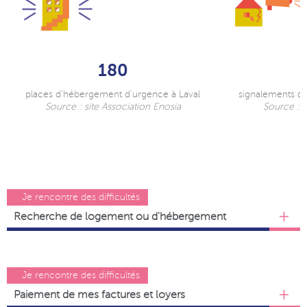
180
places d'hébergement d'urgence à Laval
signalements d
Source : site Association Enosia
Source : s
Je rencontre des difficultés
Recherche de logement ou d'hébergement
Je rencontre des difficultés
Paiement de mes factures et loyers