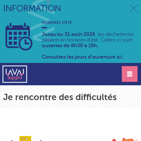
INFORMATION
HORAIRES D'ÉTÉ
Jusqu'au 31 août 2026
, les déchetteries
passent en horaires d'été. Celles-ci sont
ouvertes de 8h30 à 15h.
Consultez les jours d'ouverture ici.
Je rencontre des difficultés