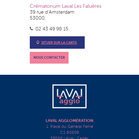
Crématorium Laval Les Faluères
39 rue d’Amsterdam
53000,
02 43 49 98 15
SITUER SUR LA CARTE
NOUS CONTACTER
LAVAL AGGLOMÉRATION
1, Place du Général Ferrié
CS 60809
53008 LAVAL Cedex