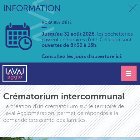
INFORMATION
HORAIRES D'ÉTÉ
Jusqu'au 31 août 2026
, les déchetteries
passent en horaires d'été. Celles-ci sont
ouvertes de 8h30 à 15h.
Consultez les jours d'ouverture ici.
Crématorium intercommunal
La création d'un crématorium sur le territoire de
Laval Agglomération, permet de répondre à la
demande croissante des familles.