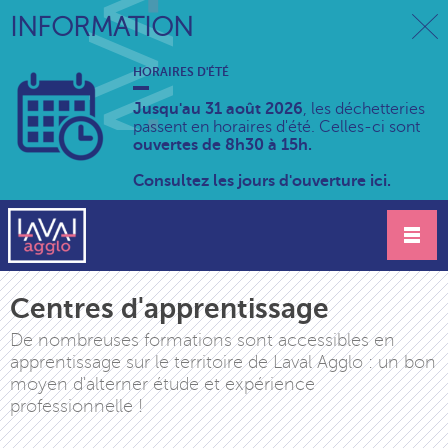
INFORMATION
HORAIRES D'ÉTÉ
Jusqu'au 31 août 2026
, les déchetteries
passent en horaires d'été. Celles-ci sont
ouvertes de 8h30 à 15h.
Consultez les jours d'ouverture ici.
Centres d'apprentissage
De nombreuses formations sont accessibles en
apprentissage sur le territoire de Laval Agglo : un bon
moyen d'alterner étude et expérience
professionnelle !