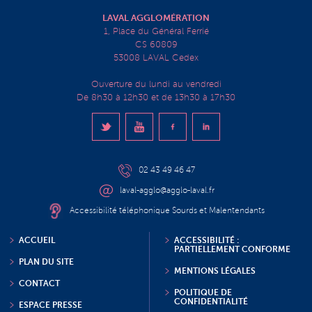
LAVAL AGGLOMÉRATION
1, Place du Général Ferrié
CS 60809
53008 LAVAL Cedex
Ouverture du lundi au vendredi
De 8h30 à 12h30 et de 13h30 à 17h30
02 43 49 46 47
laval-agglo@agglo-laval.fr
Accessibilité téléphonique Sourds et Malentendants
ACCUEIL
ACCESSIBILITÉ :
PARTIELLEMENT CONFORME
PLAN DU SITE
MENTIONS LÉGALES
CONTACT
POLITIQUE DE
CONFIDENTIALITÉ
ESPACE PRESSE