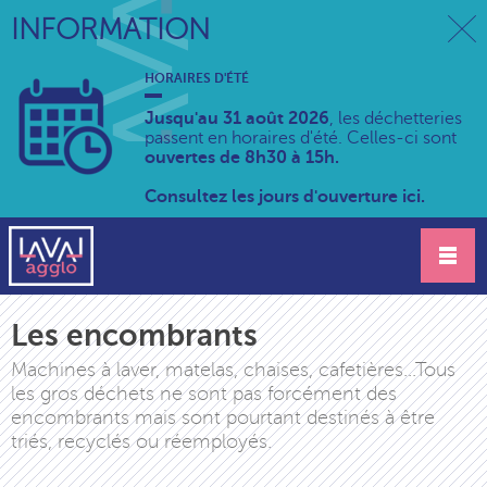
INFORMATION
HORAIRES D'ÉTÉ
Jusqu'au 31 août 2026
, les déchetteries
passent en horaires d'été. Celles-ci sont
ouvertes de 8h30 à 15h.
Consultez les jours d'ouverture ici.
Les encombrants
Machines à laver, matelas, chaises, cafetières...Tous
les gros déchets ne sont pas forcément des
encombrants mais sont pourtant destinés à être
triés, recyclés ou réemployés.