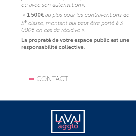
ou avec son autorisation».
«
1 500€
au plus pour les contraventions de
e
5
classe, montant qui peut être porté à 3
000€ en cas de récidive ».
La propreté de votre espace public est une
responsabilité collective.
CONTACT