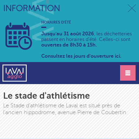
INFORMATION
HORAIRES D'ÉTÉ
Jusqu'au 31 août 2026
, les déchetteries
passent en horaires d'été. Celles-ci sont
ouvertes de 8h30 à 15h.
Consultez les jours d'ouverture ici.
Le stade d'athlétisme
Le Stade d'athlétisme de Laval est situé près de
l'ancien hippodrome, avenue Pierre de Coubertin.