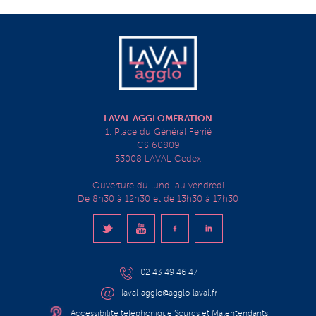
LAVAL AGGLOMÉRATION
1, Place du Général Ferrié
CS 60809
53008 LAVAL Cedex
Ouverture du lundi au vendredi
De 8h30 à 12h30 et de 13h30 à 17h30
02 43 49 46 47
laval-agglo@agglo-laval.fr
Accessibilité téléphonique Sourds et Malentendants