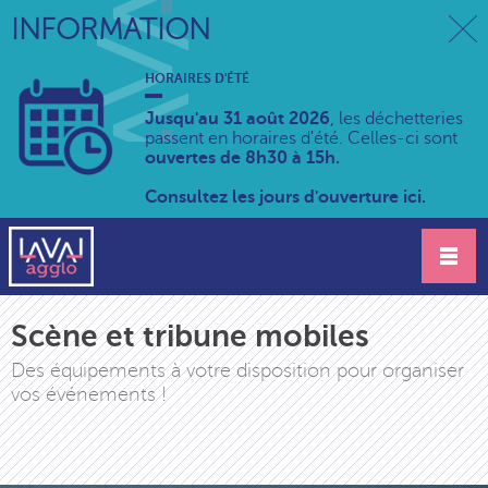
INFORMATION
HORAIRES D'ÉTÉ
Jusqu'au 31 août 2026
, les déchetteries
passent en horaires d'été. Celles-ci sont
ouvertes de 8h30 à 15h.
Consultez les jours d'ouverture ici.
Scène et tribune mobiles
Des équipements à votre disposition pour organiser
vos événements !