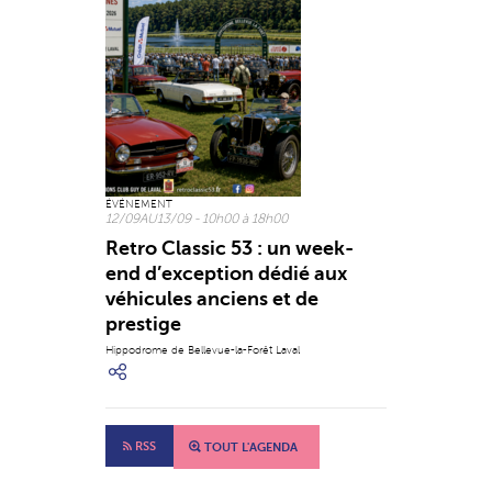
ÉVÉNEMENT
12/09
AU
13/09
- 10h00 à 18h00
Retro Classic 53 : un week-
end d’exception dédié aux
véhicules anciens et de
prestige
Hippodrome de Bellevue-la-Forêt Laval
RSS
TOUT L'AGENDA