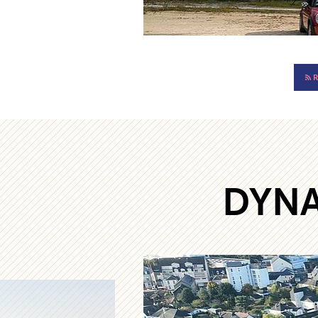
R
DYNA