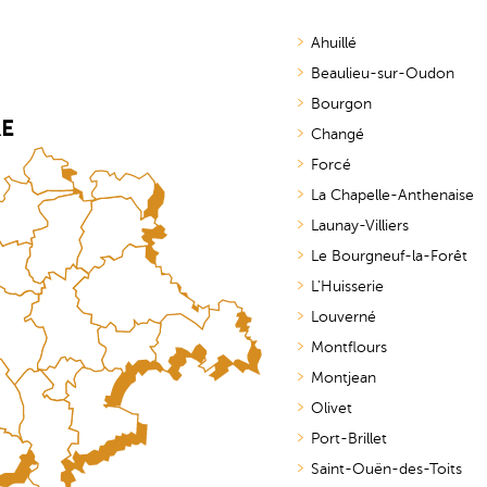
Ahuillé
Beaulieu-sur-Oudon
Bourgon
RE
Changé
Forcé
La Chapelle-Anthenaise
Launay-Villiers
Le Bourgneuf-la-Forêt
L'Huisserie
Louverné
Montflours
Montjean
Olivet
Port-Brillet
Saint-Ouën-des-Toits