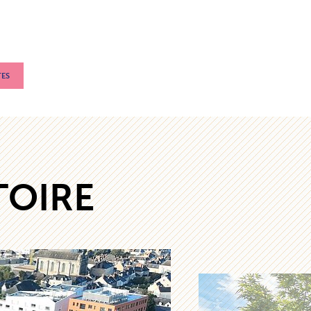
TES
TOIRE