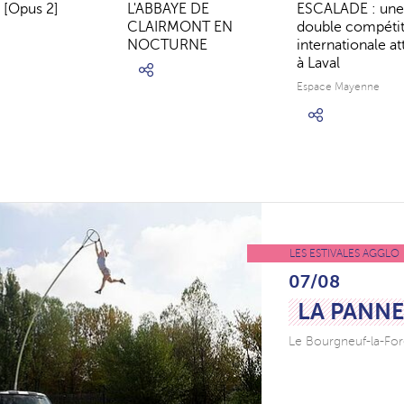
 [Opus 2]
L'ABBAYE DE
ESCALADE : une
CLAIRMONT EN
double compéti
NOCTURNE
internationale a
à Laval
Espace Mayenne
LES ESTIVALES AGGLO
07/08
LA PANNE
Le Bourgneuf-la-For