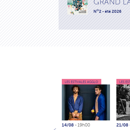
GRAND L
o
N
2 - été 2026
LES ESTIVALES AGGLO
LES ES
14/08
21/08
- 19h00