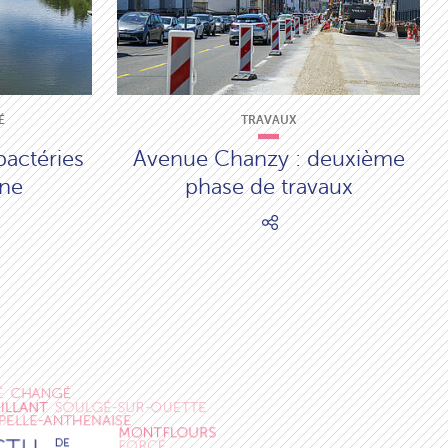
É
TRAVAUX
bactéries
Avenue Chanzy : deuxième
nne
phase de travaux