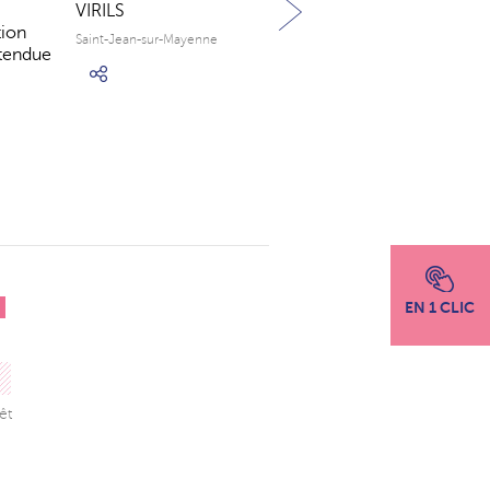
VIRILS
LES MÉDIÉVALES DE
tion
L'ABBAYE DE
Saint-Jean-sur-Mayenne
ttendue
CLAIRMONT
Abbaye de Clairmont
EN 1 CLIC
êt