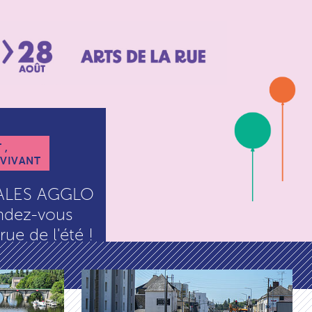
 ,
 VIVANT
ALES AGGLO
endez-vous
rue de l'été !