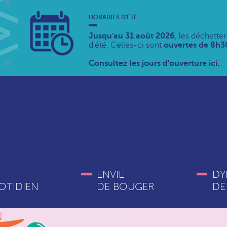
HORAIRES D'ÉTÉ
Jusqu'au 31 août 2026
, les déchette
d'été. Celles-ci sont
ouvertes de 8h30
Consultez les jours d'ouverture ici.
ENVIE
DY
OTIDIEN
DE BOUGER
DE