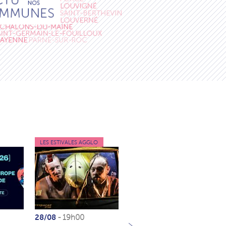
LES ESTIVALES AGGLO
ÉVÉNEMENT , SORTIES
28/08
29/08
30/08
- 19h00
AU