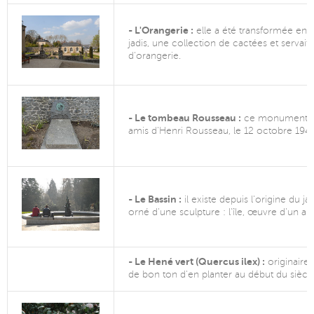
- L'Orangerie :
elle a été transformée en sa
jadis, une collection de cactées et servait d
d'orangerie.
- Le tombeau Rousseau :
ce monument fun
amis d'Henri Rousseau, le 12 octobre 1947
- Le Bassin :
il existe depuis l'origine du jar
orné d'une sculpture : l'île, œuvre d'un art
- Le Hené vert (Quercus ilex) :
originaire 
de bon ton d'en planter au début du siècle 