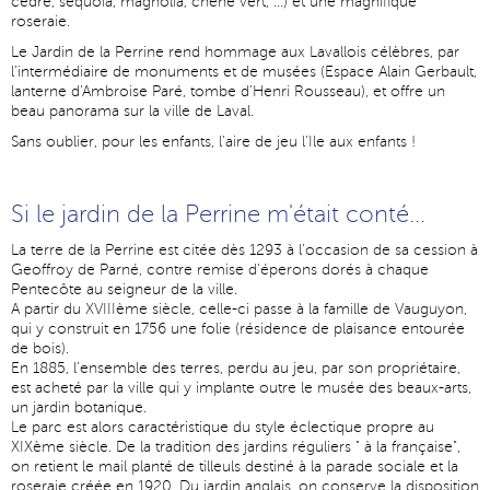
cèdre, séquoïa, magnolia, chêne vert, ...) et une magnifique
roseraie.
Le Jardin de la Perrine rend hommage aux Lavallois célèbres, par
l'intermédiaire de monuments et de musées (Espace Alain Gerbault,
lanterne d'Ambroise Paré, tombe d'Henri Rousseau), et offre un
beau panorama sur la ville de Laval.
Sans oublier, pour les enfants, l'aire de jeu l'Ile aux enfants !
Si le jardin de la Perrine m'était conté...
La terre de la Perrine est citée dès 1293 à l'occasion de sa cession à
Geoffroy de Parné, contre remise d'éperons dorés à chaque
Pentecôte au seigneur de la ville.
A partir du XVIIIème siècle, celle-ci passe à la famille de Vauguyon,
qui y construit en 1756 une folie (résidence de plaisance entourée
de bois).
En 1885, l'ensemble des terres, perdu au jeu, par son propriétaire,
est acheté par la ville qui y implante outre le musée des beaux-arts,
un jardin botanique.
Le parc est alors caractéristique du style éclectique propre au
XIXème siècle. De la tradition des jardins réguliers " à la française",
on retient le mail planté de tilleuls destiné à la parade sociale et la
roseraie créée en 1920. Du jardin anglais, on conserve la disposition