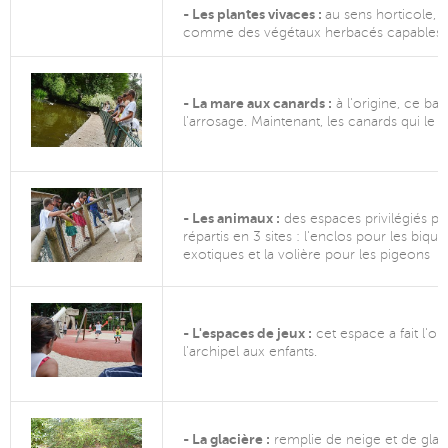
- Les plantes vivaces :
au sens horticole, l
comme des végétaux herbacés capables d
- La mare aux canards :
à l'origine, ce bas
l'arrosage. Maintenant, les canards qui le f
- Les animaux :
des espaces privilégiés po
répartis en 3 sites : l'enclos pour les bique
exotiques et la volière pour les pigeons
- L'espaces de jeux :
cet espace a fait l'o
l'archipel aux enfants.
- La glacière :
remplie de neige et de glace a