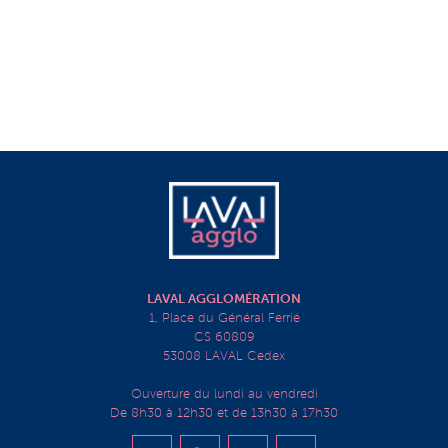
LAVAL AGGLOMÉRATION
1, Place du Général Ferrié
CS 60809
53008 LAVAL Cedex
Ouverture du lundi au vendredi
De 8h30 à 12h30 et de 13h30 à 17h30