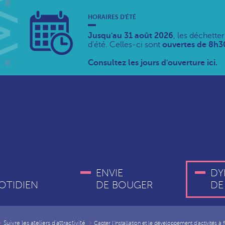
HORAIRES D'ÉTÉ
Jusqu'au 31 août 2026
, les déchette
d'été. Celles-ci sont
ouvertes de 8h30
Consultez les jours d'ouverture ici.
ENVIE
DY
OTIDIEN
DE BOUGER
DE
Suivre les ateliers d'attractivité
Capter l'installation et le développement d'activités à 