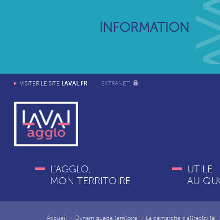
INFORMATION
LAVAL.FR
VISITER LE SITE
EXTRANET
L'AGGLO,
UTILE
MON TERRITOIRE
AU QU
Accueil
Dynamiquede territoire
La démarche d'attractivité