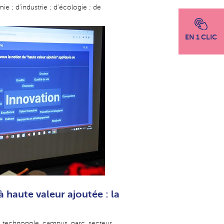
e ; d'industrie ; d'écologie ; de
EN 1 CLIC
 à haute valeur ajoutée : la
 technopole, campus, parc, secteur