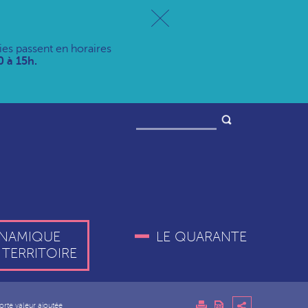
ries passent en horaires
 à 15h.
NAMIQUE
LE QUARANTE
 TERRITOIRE
forte valeur ajoutée