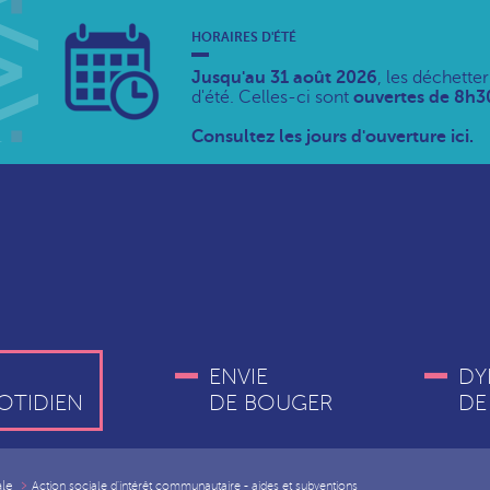
HORAIRES D'ÉTÉ
Jusqu'au 31 août 2026
, les déchette
d'été. Celles-ci sont
ouvertes de 8h30
Consultez les jours d'ouverture ici.
ENVIE
DY
OTIDIEN
DE BOUGER
DE
ale
Action sociale d'intérêt communautaire - aides et subventions