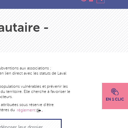
utaire -
ubventions aux associations ;
 lien direct avec les statuts de Laval
populations vulnérables et prévenir les
u territoire. Elle cherche à favoriser le
acteurs.
EN 1 CLIC
 attribuées sous réserve d'être
itères du
.
règlement
déposer leur dossier