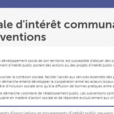
ale d'intérêt communa
bventions
développement social de son territoire, est susceptible d'allouer des s
t d'intérêt public portant des actions ou des projets d'intérêt public en
oriser la cohésion sociale, faciliter l'accès aux services essentiels des 
ette démarche entend développer la coopération entre les acteurs locaux d
ière d'inclusion sociale ainsi qu'à la diffusion de bonnes pratiques entre 
 une démarche volontaire de l'établisssement public. Les subventions sont
ire en matière d'action sociale et de répondre exclusivement aux cr
ents d'associations et groupements d'intérêt public peuvent 