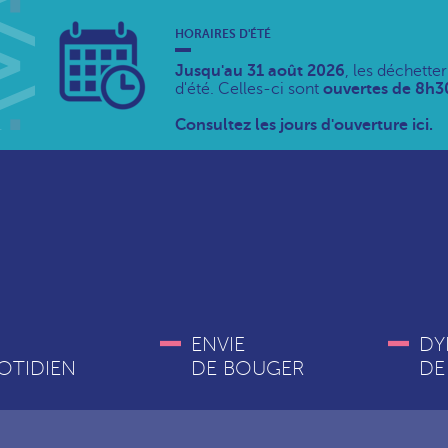
HORAIRES D'ÉTÉ
Jusqu'au 31 août 2026
, les déchette
d'été. Celles-ci sont
ouvertes de 8h30
Consultez les jours d'ouverture ici.
ENVIE
DY
OTIDIEN
DE BOUGER
DE