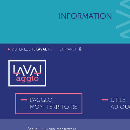
INFORMATION
LAVAL.FR
VISITER LE SITE
EXTRANET
L'AGGLO,
UTILE
MON TERRITOIRE
AU QU
Accueil
L'Agglo,
mon territoire