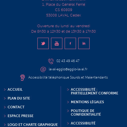
1, Place du Général Ferrié
CS 60809
53008 LAVAL Cedex
Ouverture du lundi au vendredi
De 8h30 à 12h30 et de 13h30 à 17h30
02 43 49 46 47
laval-agglo@agglo-laval.fr
Accessibilité téléphonique Sourds et Malentendants
ACCUEIL
ACCESSIBILITÉ :
PARTIELLEMENT CONFORME
PLAN DU SITE
MENTIONS LÉGALES
CONTACT
POLITIQUE DE
CONFIDENTIALITÉ
ESPACE PRESSE
ACCESSIBILITÉ
LOGO ET CHARTE GRAPHIQUE