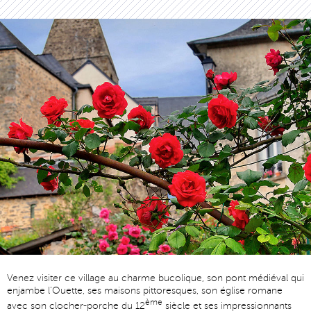
Venez visiter ce village au charme bucolique, son pont médiéval qui
enjambe l’Ouette, ses maisons pittoresques, son église romane
ème
avec son clocher-porche du 12
siècle et ses impressionnants