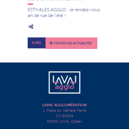
ESTIVALES AGGLO : le rendez-vous
art de rue de l'été !
RSS
TOUTES LES ACTUALITÉS
LAVAL AGGLOMÉRATION
1, Place du Général Ferrié
CS 60809
53008 LAVAL Cedex