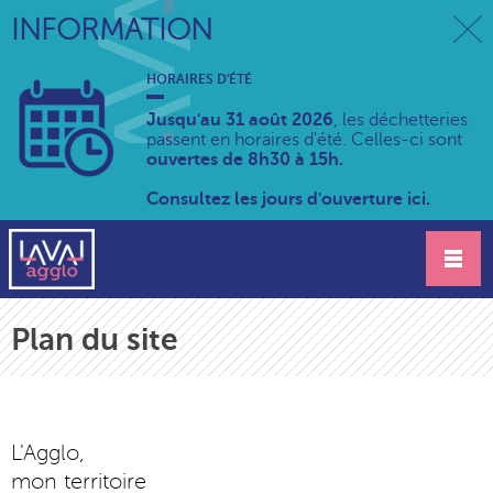
INFORMATION
HORAIRES D'ÉTÉ
Jusqu'au 31 août 2026
, les déchetteries
passent en horaires d'été. Celles-ci sont
ouvertes de 8h30 à 15h.
Consultez les jours d'ouverture ici.
Plan du site
L'Agglo,
mon territoire