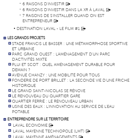
6 RAISONS D'INVESTIR
6 RAISONS D'INVESTIR DANS LA XR À LAVAL
7 RAISONS DE S'INSTALLER QUAND ON EST
ENTREPRENEUR
DESTINATION LAVAL - LE FILM #1
LES GRANDS PROJETS
STADE FRANCIS LE BASSER : UNE MÉTAMORPHOSE SPORTIVE
ET URBAINE
PARC GRAND OUEST : L'AMÉNAGEMENT D'UN PARC
D'ACTIVITÉS MIXTE
PLUI ET SCOT : QUEL AMÉNAGEMENT DURABLE POUR
DEMAIN ?
AVENUE CHANZY : UNE MOBILITÉ POUR TOUS
FONDERIE DE PORT BRILLET : LA SECONDE VIE D'UNE FRICHE
HISTORIQUE
LE GRAND SAINT-NICOLAS SE RÉNOVE
LE RENOUVEAU DU QUARTIER GARE
QUARTIER FERRIÉ : LE RENOUVEAU URBAIN
USINE DES EAUX : L'INNOVATION AU SERVICE DE L'EAU
POTABLE
ENTREPRENDRE SUR LE TERRITOIRE
LAVAL ECONOMIE
LAVAL MAYENNE TECHNOPOLE (LMT)
LAVAL MAYENNE AMÉNAGEMENTS