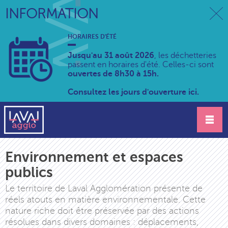
INFORMATION
HORAIRES D'ÉTÉ
Jusqu'au 31 août 2026
, les déchetteries
passent en horaires d'été. Celles-ci sont
ouvertes de 8h30 à 15h.
Consultez les jours d'ouverture ici.
Environnement et espaces
publics
Le territoire de Laval Agglomération présente de
réels atouts en matière environnementale. Cette
nature riche doit être préservée par des actions
résolues dans divers domaines : déplacements,