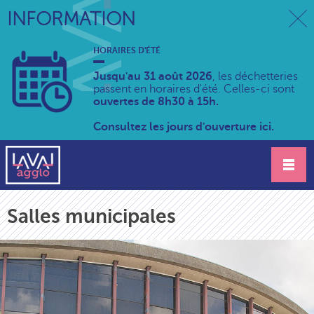
INFORMATION
HORAIRES D'ÉTÉ
Jusqu'au 31 août 2026
, les déchetteries
passent en horaires d'été. Celles-ci sont
ouvertes de 8h30 à 15h.
Consultez les jours d'ouverture ici.
Salles municipales