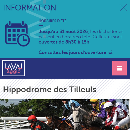
INFORMATION
HORAIRES D'ÉTÉ
Jusqu'au 31 août 2026
, les déchetteries
passent en horaires d'été. Celles-ci sont
ouvertes de 8h30 à 15h.
Consultez les jours d'ouverture ici.
Hippodrome des Tilleuls