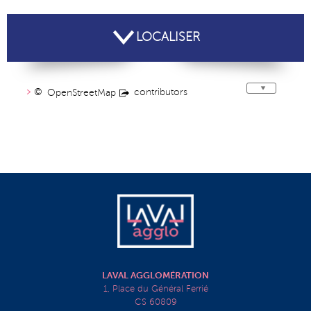
LOCALISER
©
contributors
OpenStreetMap
LAVAL AGGLOMÉRATION
1, Place du Général Ferrié
CS 60809