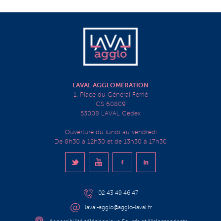
LAVAL AGGLOMÉRATION
1, Place du Général Ferrié
CS 60809
53008 LAVAL Cedex
Ouverture du lundi au vendredi
De 8h30 à 12h30 et de 13h30 à 17h30
02 43 49 46 47
laval-agglo@agglo-laval.fr