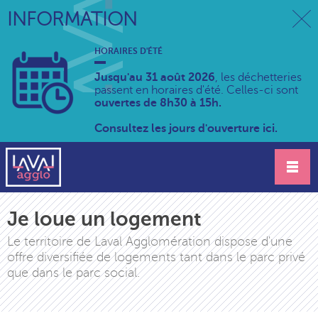
INFORMATION
HORAIRES D'ÉTÉ
Jusqu'au 31 août 2026
, les déchetteries
passent en horaires d'été. Celles-ci sont
ouvertes de 8h30 à 15h.
Consultez les jours d'ouverture ici.
Je loue un logement
Le territoire de Laval Agglomération dispose d'une
offre diversifiée de logements tant dans le parc privé
que dans le parc social.