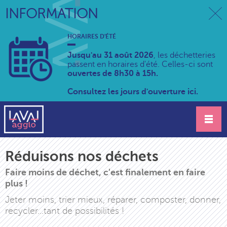
INFORMATION
HORAIRES D'ÉTÉ
Jusqu'au 31 août 2026
, les déchetteries
passent en horaires d'été. Celles-ci sont
ouvertes de 8h30 à 15h.
Consultez les jours d'ouverture ici.
Réduisons nos déchets
Faire moins de déchet, c'est finalement en faire
plus !
Jeter moins, trier mieux, réparer, composter, donner,
recycler...tant de possibilités !