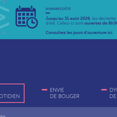
HORAIRES D'ÉTÉ
Jusqu'au 31 août 2026
, les déchette
d'été. Celles-ci sont
ouvertes de 8h30
Consultez les jours d'ouverture ici.
ENVIE
DY
OTIDIEN
DE BOUGER
DE
 plus