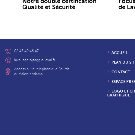
Notre double certification
Focus
Qualité et Sécurité
de La
02 43 49 46 47
ACCUEIL
laval-agglo@agglo-laval.fr
PLAN DU SIT
Accessibilité téléphonique Sourds
CONTACT
et Malentendants
ESPACE PRE
LOGO ET C
GRAPHIQUE