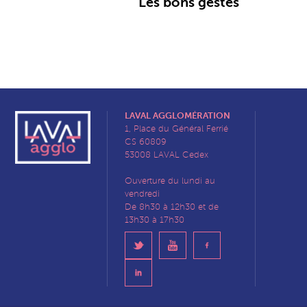
Les bons gestes
LAVAL AGGLOMÉRATION
1, Place du Général Ferrié
CS 60809
53008 LAVAL Cedex
Ouverture du lundi au
vendredi
De 8h30 à 12h30 et de
13h30 à 17h30