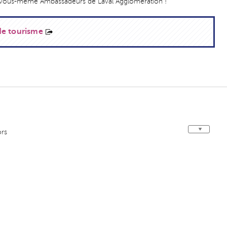
 vous-même Ambassadeurs de Laval Agglomération !
 de tourisme
ors