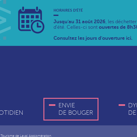
HORAIRES D'ÉTÉ
Jusqu'au 31 août 2026
, les déchette
d'été. Celles-ci sont
ouvertes de 8h30
Consultez les jours d'ouverture ici.
ENVIE
DY
OTIDIEN
DE BOUGER
DE
e Tourisme de Laval Agglomération