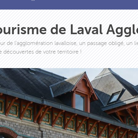
ourisme de Laval Agg
ur de l'agglomération lavalloise, un passage obligé, un l
e découvertes de votre territoire !