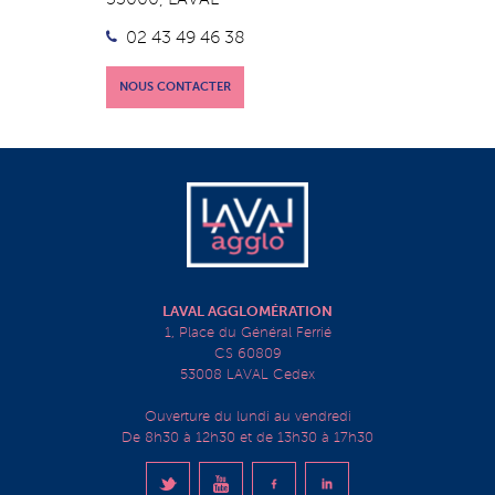
02 43 49 46 38
NOUS CONTACTER
LAVAL AGGLOMÉRATION
1, Place du Général Ferrié
CS 60809
53008 LAVAL Cedex
Ouverture du lundi au vendredi
De 8h30 à 12h30 et de 13h30 à 17h30