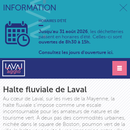
INFORMATION
HORAIRES D'ÉTÉ
Jusqu'au 31 août 2026
, les déchetteries
passent en horaires d'été. Celles-ci sont
ouvertes de 8h30 à 15h.
Consultez les jours d'ouverture ici.
Halte fluviale de Laval
Au cœur de Laval, sur les rives de la Mayenne, la
halte fluviale s’impose comme une escale
incontournable pour les amateurs de nature et de
tourisme vert. À deux pas des commodités urbaines,
nichée dans le square de Boston, poumon vert de la