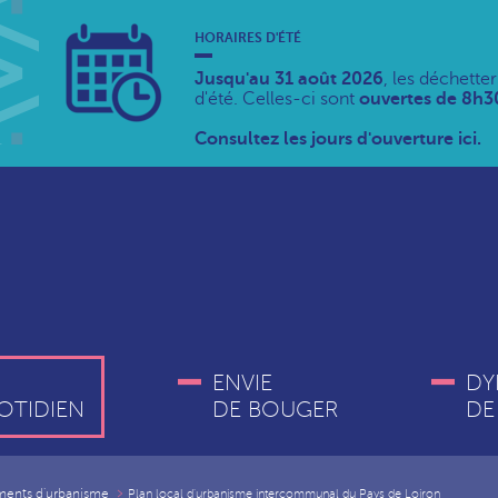
HORAIRES D'ÉTÉ
Jusqu'au 31 août 2026
, les déchette
d'été. Celles-ci sont
ouvertes de 8h30
Consultez les jours d'ouverture ici.
ENVIE
DY
OTIDIEN
DE BOUGER
DE
ments d'urbanisme
Plan local d'urbanisme intercommunal du Pays de Loiron