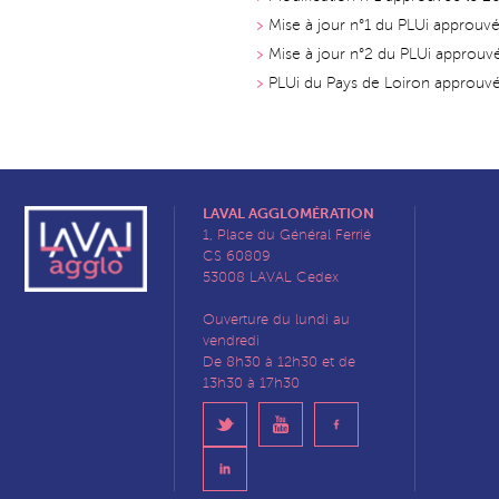
Mise à jour n°1 du PLUi approu
Mise à jour n°2 du PLUi approu
PLUi du Pays de Loiron approuv
LAVAL AGGLOMÉRATION
1, Place du Général Ferrié
CS 60809
53008 LAVAL Cedex
Ouverture du lundi au
vendredi
De 8h30 à 12h30 et de
13h30 à 17h30