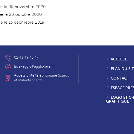
vée le 05 novembre 2020
vée le 20 octobre 2020
ée le 16 décmebre 2019
02 43 49 46 47
ACCUEIL
laval-agglo@agglo-laval.fr
PLAN DU SIT
Accessibilité téléphonique Sourds
CONTACT
et Malentendants
ESPACE PRE
LOGO ET C
GRAPHIQUE