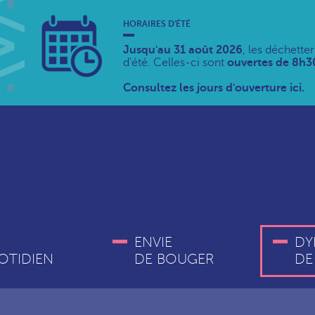
HORAIRES D'ÉTÉ
Jusqu'au 31 août 2026
, les déchette
d'été. Celles-ci sont
ouvertes de 8h30
Consultez les jours d'ouverture ici.
ENVIE
DY
OTIDIEN
DE BOUGER
DE