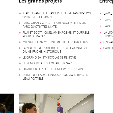
Les grands projets
Entrep
STADE FRANCIS LE BASSER : UNE MÉTAMORPHOSE
LAVAL
SPORTIVE ET URBAINE
LAVAL
PARC GRAND OUEST : L'AMÉNAGEMENT D'UN
LAVAL
PARC D'ACTIVITÉS MIXTE
PLUI ET SCOT : QUEL AMÉNAGEMENT DURABLE
LA LI
POUR DEMAIN ?
INNO
AVENUE CHANZY : UNE MOBILITÉ POUR TOUS
LES RA
FONDERIE DE PORT BRILLET : LA SECONDE VIE
CARTO
D'UNE FRICHE HISTORIQUE
LE GRAND SAINT-NICOLAS SE RÉNOVE
LE RENOUVEAU DU QUARTIER GARE
QUARTIER FERRIÉ : LE RENOUVEAU URBAIN
USINE DES EAUX : L'INNOVATION AU SERVICE DE
L'EAU POTABLE