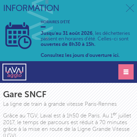
INFORMATION
HORAIRES D'ÉTÉ
Jusqu'au 31 août 2026
, les déchetteries
passent en horaires d'été. Celles-ci sont
ouvertes de 8h30 à 15h.
Consultez les jours d'ouverture ici.
Gare SNCF
La ligne de train à grande vitesse Paris-Rennes
er
Grâce au TGV, Laval est à 1h50 de Paris. Au 1
juillet
2017, le temps de parcours est réduit à 70 minutes
grâce à la mise en route de la Ligne Grande Vitesse
(LGV).