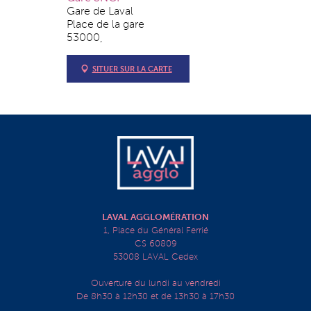
Gare de Laval
Place de la gare
53000,
SITUER SUR LA CARTE
LAVAL AGGLOMÉRATION
1, Place du Général Ferrié
CS 60809
53008 LAVAL Cedex
Ouverture du lundi au vendredi
De 8h30 à 12h30 et de 13h30 à 17h30