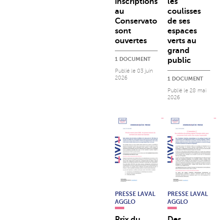
inscriptions
les
au
coulisses
Conservatoire
de ses
sont
espaces
ouvertes
verts au
grand
1 DOCUMENT
public
Publié le
03 juin
2026
1 DOCUMENT
Publié le
28 mai
2026
PRESSE LAVAL
PRESSE LAVAL
AGGLO
AGGLO
Prix du
Des