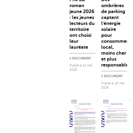
roman
ombrières
jeune 2026
de parking
: les jeunes
captant
lecteurs du
l'énergie
territoire
solaire
ont choisi
pour
leur
consommer
lauréate
local,
moins cher
1 DOCUMENT
et plus
responsable
Publié le
21 mai
2026
1 DOCUMENT
Publié le
18 mai
2026