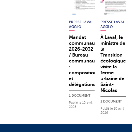
PRESSE LAVAL
PRESSE LAVAL
AGGLO
AGGLO
Mandat
À Laval, le
communautaire
ministre de
2026-2032
la
/ Bureau
Transition
communautaire
écologique
:
visite la
composition
ferme
et
urbaine de
délégations
Saint-
Nicolas
1 DOCUMENT
1 DOCUMENT
Publié le
10 avril
2026
Publié le
10 avril
2026