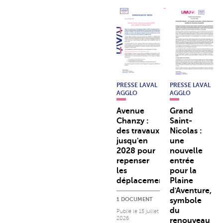
PRESSE LAVAL
PRESSE LAVAL
AGGLO
AGGLO
Avenue
Grand
Chanzy :
Saint-
des travaux
Nicolas :
jusqu'en
une
2028 pour
nouvelle
repenser
entrée
les
pour la
déplacements
Plaine
d'Aventure,
1 DOCUMENT
symbole
du
Publié le
15 juillet
2026
renouveau