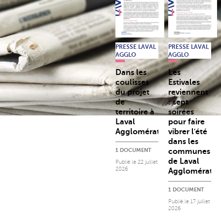
PRESSE LAVAL
PRESSE LAVAL
AGGLO
AGGLO
Dans les
Les
coulisses
Estivales
du projet
reviennent
de
: sept
territoire à
soirées
Laval
pour faire
Agglomération
vibrer l'été
dans les
1 DOCUMENT
communes
de Laval
Publié le
22 juillet
2026
Agglomératio
1 DOCUMENT
Publié le
17 juillet
2026