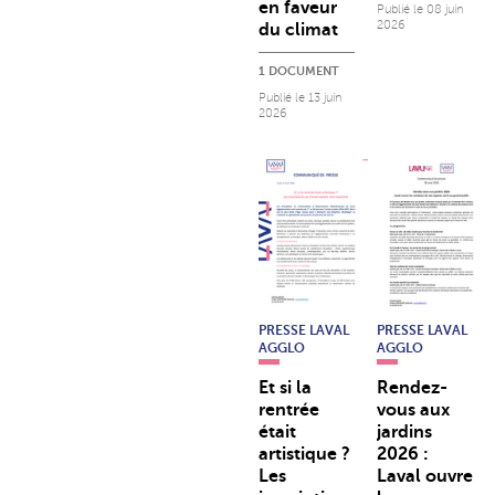
en faveur
Publié le
08 juin
2026
du climat
1 DOCUMENT
Publié le
13 juin
2026
PRESSE LAVAL
PRESSE LAVAL
AGGLO
AGGLO
Et si la
Rendez-
rentrée
vous aux
était
jardins
artistique ?
2026 :
Les
Laval ouvre