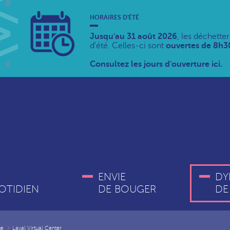
HORAIRES D'ÉTÉ
Jusqu'au 31 août 2026
, les déchette
d'été. Celles-ci sont
ouvertes de 8h30
Consultez les jours d'ouverture ici.
ENVIE
DY
OTIDIEN
DE BOUGER
DE
le
Laval Virtual Center