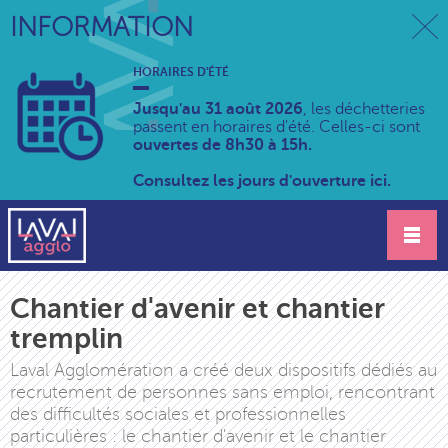
INFORMATION
HORAIRES D'ÉTÉ
Jusqu'au 31 août 2026
, les déchetteries
passent en horaires d'été. Celles-ci sont
ouvertes de 8h30 à 15h.
Consultez les jours d'ouverture ici.
Chantier d'avenir et chantier
tremplin
Laval Agglomération a créé deux dispositifs dédiés au
recrutement de personnes sans emploi, rencontrant
des difficultés sociales et professionnelles
particulières : le chantier d'avenir et le chantier