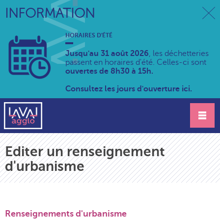
INFORMATION
HORAIRES D'ÉTÉ
Jusqu'au 31 août 2026
, les déchetteries
passent en horaires d'été. Celles-ci sont
ouvertes de 8h30 à 15h.
Consultez les jours d'ouverture ici.
Editer un renseignement
d'urbanisme
Renseignements d'urbanisme