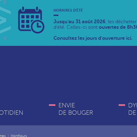
HORAIRES D'ÉTÉ
Jusqu'au 31 août 2026
, les déchette
d'été. Celles-ci sont
ouvertes de 8h30
Consultez les jours d'ouverture ici.
ENVIE
DY
OTIDIEN
DE BOUGER
DE
nes
Montflours