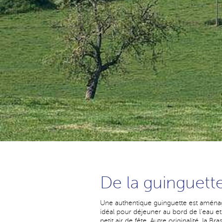
De la guinguette
Une authentique guinguette est aménagé
idéal pour déjeuner au bord de l'eau et
petit air de fête. Autre originalité, la B