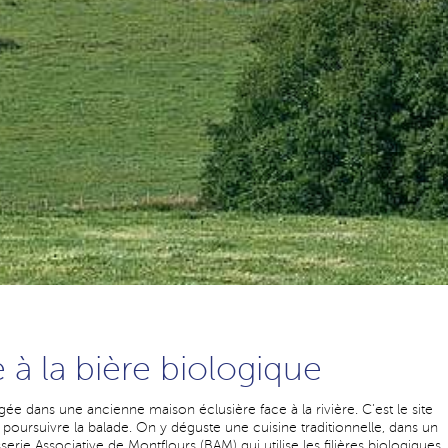
 à la bière biologique
e dans une ancienne maison éclusière face à la rivière. C’est le site
 poursuivre la balade. On y déguste une cuisine traditionnelle, dans un
rasserie Associative de Montflours (BAM) qui utilise les filières biologiques