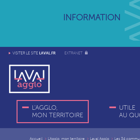
INFORMATION
LAVAL.FR
VISITER LE SITE
EXTRANET
L'AGGLO,
UTILE
MON TERRITOIRE
AU QU
Accueil
L'Agglo, mon territoire
Laval Agglo
Les 34 commu