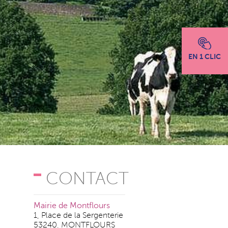
EN 1 CLIC
CONTACT
Mairie de Montflours
1, Place de la Sergenterie
53240, MONTFLOURS