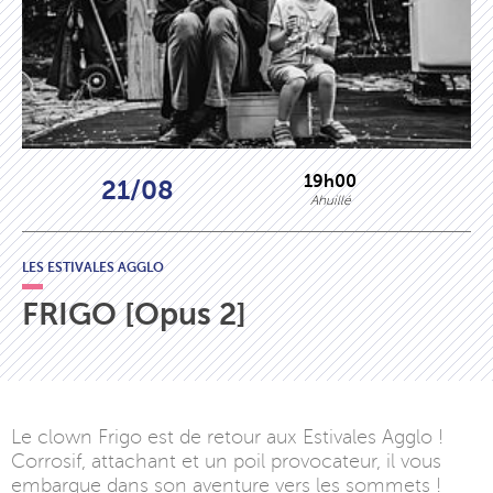
19h00
21/08
Ahuillé
LES ESTIVALES AGGLO
FRIGO [Opus 2]
Le clown Frigo est de retour aux Estivales Agglo !
Corrosif, attachant et un poil provocateur, il vous
embarque dans son aventure vers les sommets !