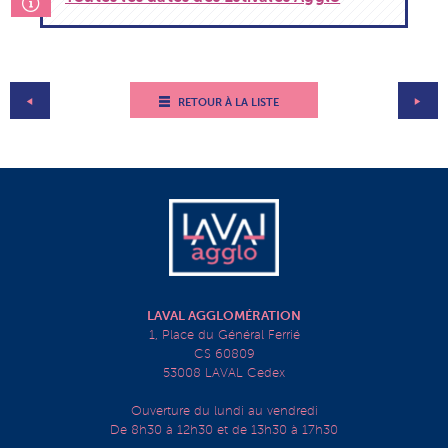
RETOUR À LA LISTE
LAVAL AGGLOMÉRATION
1, Place du Général Ferrié
CS 60809
53008 LAVAL Cedex
Ouverture du lundi au vendredi
De 8h30 à 12h30 et de 13h30 à 17h30