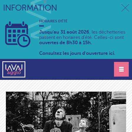
INFORMATION
HORAIRES D'ÉTÉ
Jusqu'au 31 août 2026
, les déchetteries
passent en horaires d'été. Celles-ci sont
ouvertes de 8h30 à 15h.
Consultez les jours d'ouverture ici.