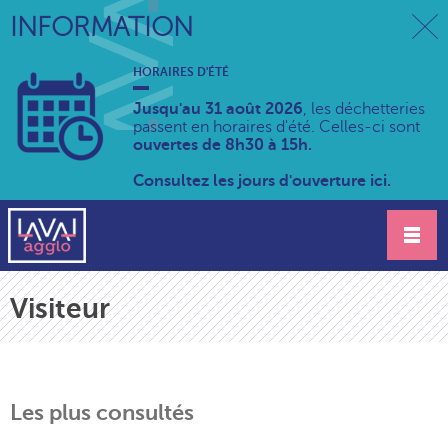
INFORMATION
HORAIRES D'ÉTÉ
Jusqu'au 31 août 2026
, les déchetteries
passent en horaires d'été. Celles-ci sont
ouvertes de 8h30 à 15h.
Consultez les jours d'ouverture ici.
Visiteur
Les plus consultés