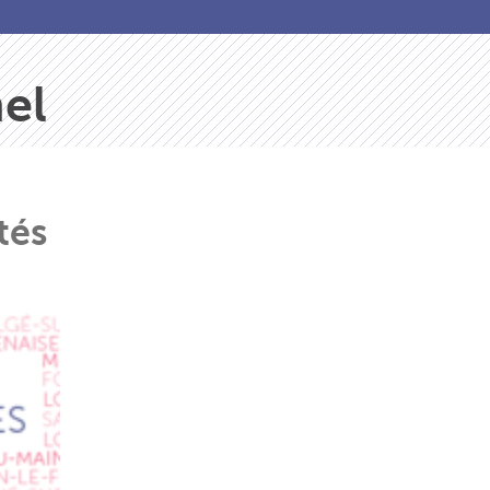
el
tés