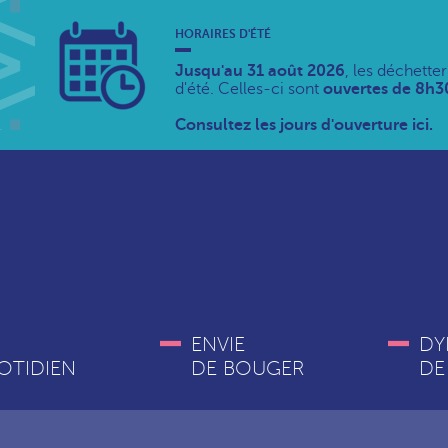
HORAIRES D'ÉTÉ
Jusqu'au 31 août 2026
, les déchette
d'été. Celles-ci sont
ouvertes de 8h30
Consultez les jours d'ouverture ici.
ENVIE
DY
OTIDIEN
DE BOUGER
DE