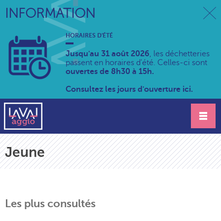
INFORMATION
HORAIRES D'ÉTÉ
Jusqu'au 31 août 2026
, les déchetteries
passent en horaires d'été. Celles-ci sont
ouvertes de 8h30 à 15h.
Consultez les jours d'ouverture ici.
Jeune
Les plus consultés