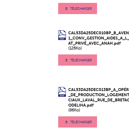
TÉLÉCHARGER
CAL53DA25DEC010BP_B_AVEN
1_CONV_GESTION_AIDES_A_L
AT_PRIVÉ_AVEC_ANAH.pdf
(126Ko)
TÉLÉCHARGER
CAL53DA25DEC013BP_A_OPÉR
_DE_PRODUCTION_LOGEMENT
CIAUX_LAVAL_RUE_DE_BRETA
ODELIHA.pdf
(86Ko)
TÉLÉCHARGER