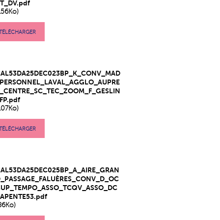
T_DV.pdf
156Ko)
TÉLÉCHARGER
CAL53DA25DEC023BP_K_CONV_MAD
_PERSONNEL_LAVAL_AGGLO_AUPRE
S_CENTRE_SC_TEC_ZOOM_F_GESLIN
FP.pdf
107Ko)
TÉLÉCHARGER
CAL53DA25DEC025BP_A_AIRE_GRAN
D_PASSAGE_FALUÈRES_CONV_D_OC
CUP_TEMPO_ASSO_TCQV_ASSO_DC
APENTE53.pdf
86Ko)