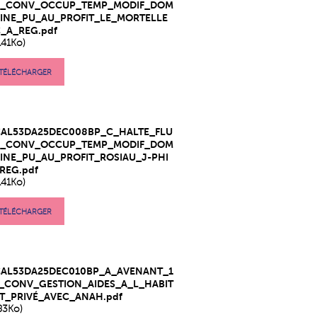
V_CONV_OCCUP_TEMP_MODIF_DOM
INE_PU_AU_PROFIT_LE_MORTELLE
_A_REG.pdf
141Ko)
TÉLÉCHARGER
CAL53DA25DEC008BP_C_HALTE_FLU
V_CONV_OCCUP_TEMP_MODIF_DOM
INE_PU_AU_PROFIT_ROSIAU_J-PHI
REG.pdf
141Ko)
TÉLÉCHARGER
CAL53DA25DEC010BP_A_AVENANT_1
_CONV_GESTION_AIDES_A_L_HABIT
T_PRIVÉ_AVEC_ANAH.pdf
83Ko)