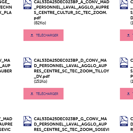
NGÉ_
CAL53DA25DEC023BP_A_CONV_MAD
TECHN
_PERSONNEL_LAVAL_AGGLO_AUPRE
X_PLA
S_CENTRE_CULTUR_SC_TEC_ZOOM.
pdf
D
(82Ko)
(
TÉLÉCHARGER
V_MA
CAL53DA25DEC023BP_D_CONV_MA
_AUP
D_PERSONNEL_LAVAL_AGGLO_AUP
AUBER
RES_CENTRE_SC_TEC_ZOOM_TILLOY
_DV.pdf
P
(151Ko)
(
TÉLÉCHARGER
V_MAD
CAL53DA25DEC023BP_G_CONV_MA
AUPRE
D_PERSONNEL_LAVAL_AGGLO_AUP
SEVIC
RES_CENTRE_SC_TEC_ZOOM_SOSEVI