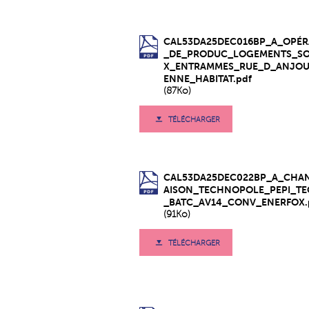
CAL53DA25DEC016BP_A_OPÉR
_DE_PRODUC_LOGEMENTS_SO
X_ENTRAMMES_RUE_D_ANJO
ENNE_HABITAT.pdf
(87Ko)
TÉLÉCHARGER
CAL53DA25DEC022BP_A_CHA
AISON_TECHNOPOLE_PEPI_T
_BATC_AV14_CONV_ENERFOX.
(91Ko)
TÉLÉCHARGER