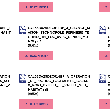
TÉLÉCHARGER
ANT_1
CAL53DA25DEC011BP_A_CHANGÉ_M
_HABIT
AISON_TECHNOPOLE_PEPINIERE_TE
CHNO_FIN_LOC_AVEC_GENIUS_MU
C
NDI.pdf
E
(83Ko)
(
TÉLÉCHARGER
ATION
CAL53DA25DEC014BP_A_OPÉRATION
S_SO
_DE_PRODUC_LOGEMENTS_SOCIAU
GNE_P
X_PORT_BRILLET_LE_VALLET_MED_
HABITAT.pdf
A
(86Ko)
(
TÉLÉCHARGER