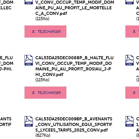
F_DOM
V_CONV_OCCUP_TEMP_MODIF_DOM
ELLEC
AINE_PU_AU_PROFIT_LE_MORTELLE
A
C_A_CONV.pdf
C
(115Ko)
(
TÉLÉCHARGER
E_FLU
CAL53DA25DEC008BP_B_HALTE_FLU
F_DOM
VI_CONV_OCCUP_TEMP_MODIF_DO
-PHI.
MAINE_PU_AU_PROFIT_ROSIAU_J-P
A
HI_CONV.pdf
_
(115Ko)
(
TÉLÉCHARGER
NANTS
CAL53DA25DEC009BP_B_AVENANTS
ORTIF
_CONV_UTILISATION_EQUI_SPORTIF
1
S_LYCEES_TARIFS_2025_CONV.pdf
A
(627Ko)
(