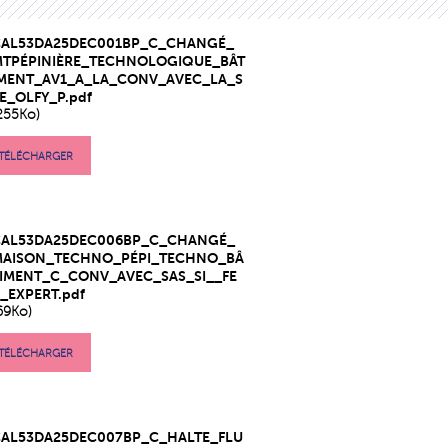
CAL53DA25DEC001BP_C_CHANGÉ_
MTPÉPINIÈRE_TECHNOLOGIQUE_BÂT
IMENT_AV1_A_LA_CONV_AVEC_LA_S
E_OLFY_P.pdf
255Ko)
TÉLÉCHARGER
CAL53DA25DEC006BP_C_CHANGÉ_
MAISON_TECHNO_PÉPI_TECHNO_BÂ
IMENT_C_CONV_AVEC_SAS_SI__FE
_EXPERT.pdf
69Ko)
TÉLÉCHARGER
CAL53DA25DEC007BP_C_HALTE_FLU