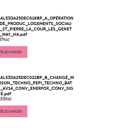
CAL53DA25DEC018BP_A_OPÉRATION
_DE_PRODUC_LOGEMENTS_SOCIAU
_ST_PIERRE_LA_COUR_LES_GENET
_MAY_HA.pdf
87Ko)
TÉLÉCHARGER
CAL53DA25DEC022BP_B_CHANGÉ_M
AISON_TECHNO_PEPI_TECHNO_BAT
C_AV14_CONV_ENERFOX_CONV_SIG
É.pdf
153Ko)
TÉLÉCHARGER