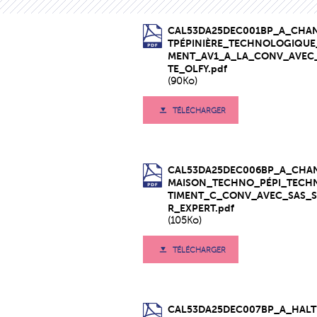
CAL53DA25DEC001BP_A_CHA
TPÉPINIÈRE_TECHNOLOGIQUE
MENT_AV1_A_LA_CONV_AVEC
TE_OLFY.pdf
(90Ko)
TÉLÉCHARGER
CAL53DA25DEC006BP_A_CHA
MAISON_TECHNO_PÉPI_TECH
TIMENT_C_CONV_AVEC_SAS_S
R_EXPERT.pdf
(105Ko)
TÉLÉCHARGER
CAL53DA25DEC007BP_A_HALT