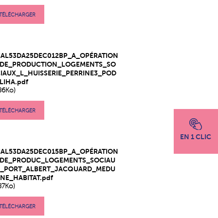
TÉLÉCHARGER
CAL53DA25DEC012BP_A_OPÉRATION
_DE_PRODUCTION_LOGEMENTS_SO
IAUX_L_HUISSERIE_PERRINE3_POD
LIHA.pdf
86Ko)
TÉLÉCHARGER
EN 1 CLIC
CAL53DA25DEC015BP_A_OPÉRATION
_DE_PRODUC_LOGEMENTS_SOCIAU
X_PORT_ALBERT_JACQUARD_MEDU
NE_HABITAT.pdf
87Ko)
TÉLÉCHARGER