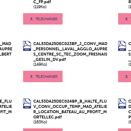
C_FP.pdf
R
(119Ko)
(
TÉLÉCHARGER
V_MAD
CAL53DA25DEC023BP_J_CONV_MAD
AUPRE
_PERSONNEL_LAVAL_AGGLO_AUPRE
LBERT
S_CENTRE_SC_TEC_ZOOM_FRESNAIS
_GESLIN_DV.pdf
_
(149Ko)
(
TÉLÉCHARGER
E_FLU
CAL53DA25DEC024BP_B_HALTE_FLU
TELIE
V_CONV_OCCUP_TEMP_MAD_ATELIE
FIT_M
R_LOCATION_BATEAU_AU_PROFIT_M
ORTELLEC.pdf
P
(163Ko)
(