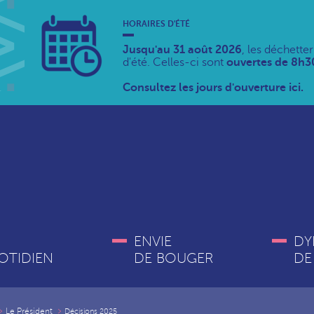
HORAIRES D'ÉTÉ
Jusqu'au 31 août 2026
, les déchette
d'été. Celles-ci sont
ouvertes de 8h30
Consultez les jours d'ouverture ici.
ENVIE
DY
OTIDIEN
DE BOUGER
DE
Le Président
Décisions 2025