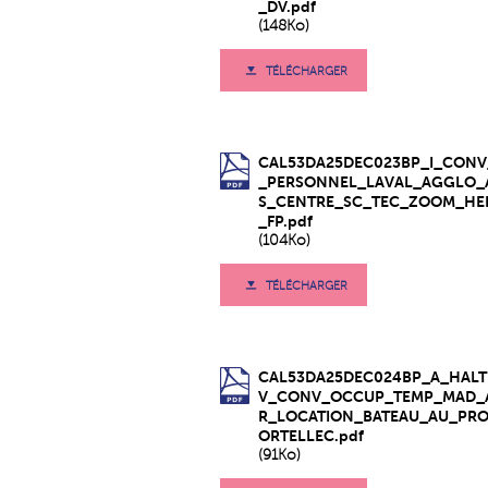
_DV.pdf
(148Ko)
TÉLÉCHARGER
CAL53DA25DEC023BP_I_CON
_PERSONNEL_LAVAL_AGGLO_
S_CENTRE_SC_TEC_ZOOM_HE
_FP.pdf
(104Ko)
TÉLÉCHARGER
CAL53DA25DEC024BP_A_HALT
V_CONV_OCCUP_TEMP_MAD_A
R_LOCATION_BATEAU_AU_PRO
ORTELLEC.pdf
(91Ko)