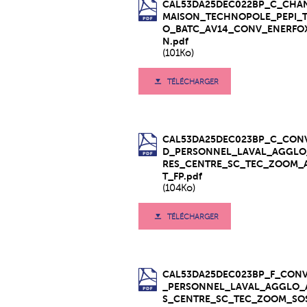
CAL53DA25DEC022BP_C_CHA
MAISON_TECHNOPOLE_PEPI_
O_BATC_AV14_CONV_ENERFO
N.pdf
(101Ko)
TÉLÉCHARGER
CAL53DA25DEC023BP_C_CON
D_PERSONNEL_LAVAL_AGGLO
RES_CENTRE_SC_TEC_ZOOM_
T_FP.pdf
(104Ko)
TÉLÉCHARGER
CAL53DA25DEC023BP_F_CON
_PERSONNEL_LAVAL_AGGLO_
S_CENTRE_SC_TEC_ZOOM_SO