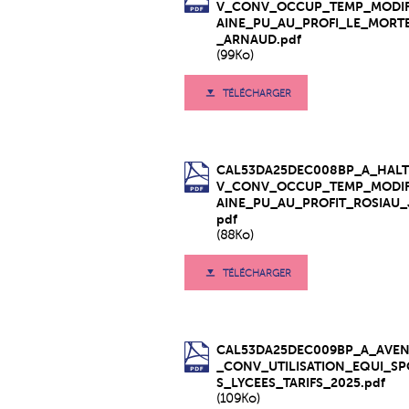
V_CONV_OCCUP_TEMP_MODI
AINE_PU_AU_PROFI_LE_MORT
_ARNAUD.pdf
(99Ko)
TÉLÉCHARGER
CAL53DA25DEC008BP_A_HALT
V_CONV_OCCUP_TEMP_MODI
AINE_PU_AU_PROFIT_ROSIAU_J
pdf
(88Ko)
TÉLÉCHARGER
CAL53DA25DEC009BP_A_AVE
_CONV_UTILISATION_EQUI_SP
S_LYCEES_TARIFS_2025.pdf
(109Ko)