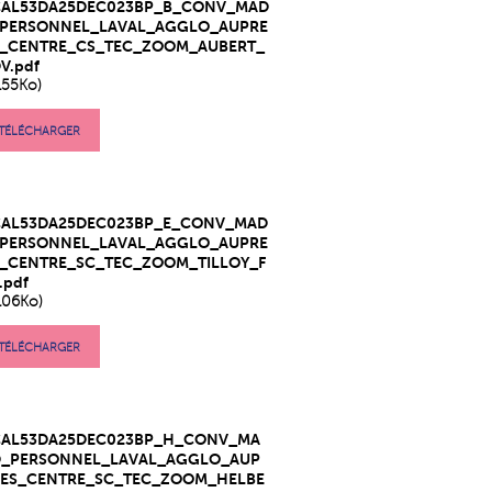
CAL53DA25DEC023BP_B_CONV_MAD
_PERSONNEL_LAVAL_AGGLO_AUPRE
S_CENTRE_CS_TEC_ZOOM_AUBERT_
V.pdf
155Ko)
TÉLÉCHARGER
CAL53DA25DEC023BP_E_CONV_MAD
_PERSONNEL_LAVAL_AGGLO_AUPRE
S_CENTRE_SC_TEC_ZOOM_TILLOY_F
.pdf
106Ko)
TÉLÉCHARGER
CAL53DA25DEC023BP_H_CONV_MA
D_PERSONNEL_LAVAL_AGGLO_AUP
RES_CENTRE_SC_TEC_ZOOM_HELBE