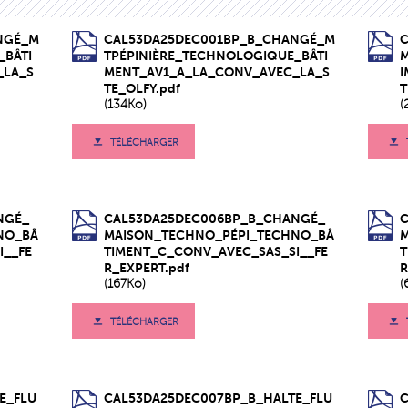
NGÉ_M
CAL53DA25DEC001BP_B_CHANGÉ_M
_BÂTI
TPÉPINIÈRE_TECHNOLOGIQUE_BÂTI
_LA_S
MENT_AV1_A_LA_CONV_AVEC_LA_S
TE_OLFY.pdf
T
(134Ko)
(
TÉLÉCHARGER
NGÉ_
CAL53DA25DEC006BP_B_CHANGÉ_
NO_BÂ
MAISON_TECHNO_PÉPI_TECHNO_BÂ
I__FE
TIMENT_C_CONV_AVEC_SAS_SI__FE
T
R_EXPERT.pdf
R
(167Ko)
(
TÉLÉCHARGER
E_FLU
CAL53DA25DEC007BP_B_HALTE_FLU