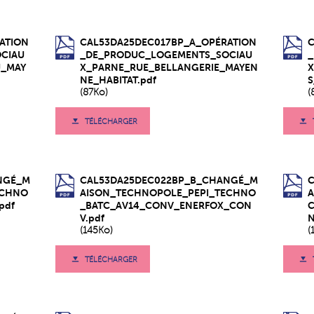
ATION
CAL53DA25DEC017BP_A_OPÉRATION
CIAU
_DE_PRODUC_LOGEMENTS_SOCIAU
U_MAY
X_PARNE_RUE_BELLANGERIE_MAYEN
X
NE_HABITAT.pdf
S
(87Ko)
(
TÉLÉCHARGER
NGÉ_M
CAL53DA25DEC022BP_B_CHANGÉ_M
ECHNO
AISON_TECHNOPOLE_PEPI_TECHNO
pdf
_BATC_AV14_CONV_ENERFOX_CON
V.pdf
N
(145Ko)
(
TÉLÉCHARGER