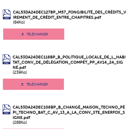
CAL53DA24DEC127BP_M57_FONGIBILITÉ_DES_CRÉDITS_V
IREMENT_DE_CRÉDIT_ENTRE_CHAPITRES.pdf
(84Ko)
TÉLÉCHARGER
CAL53DA24DEC118BP_B_POLITIQUE_LOCALE_DE_L_HABI
TAT_CONV_DE_DÉLÉGATION_COMPÉT_PP_AV14_24_SIG
NÉ.pdf
(239Ko)
TÉLÉCHARGER
CAL53DA24DEC108BP_B_CHANGÉ_MAISON_TECHNO_PÉ
PI_TECHNO_BAT_C_AV_13_A_LA_CONV_STE_ENERFOX_S
IGNE.pdf
(288Ko)