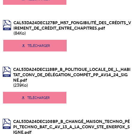
CAL53DA24DEC127BP_M57_FONGIBILITÉ_DES_CRÉDITS_V
IREMENT_DE_CRÉDIT_ENTRE_CHAPITRES.pdf
(84Ko)
TÉLÉCHARGER
CAL53DA24DEC118BP_B_POLITIQUE_LOCALE_DE_L_HABI
TAT_CONV_DE_DÉLÉGATION_COMPÉT_PP_AV14_24_SIG
NÉ.pdf
(239Ko)
TÉLÉCHARGER
CAL53DA24DEC108BP_B_CHANGÉ_MAISON_TECHNO_PÉ
PI_TECHNO_BAT_C_AV_13_A_LA_CONV_STE_ENERFOX_S
IGNE.pdf