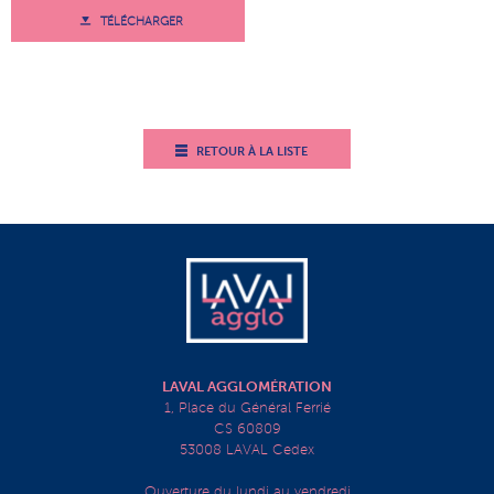
TÉLÉCHARGER
RETOUR À LA LISTE
LAVAL AGGLOMÉRATION
1, Place du Général Ferrié
CS 60809
53008 LAVAL Cedex
Ouverture du lundi au vendredi