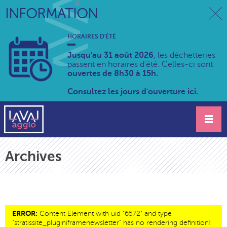
INFORMATION
HORAIRES D'ÉTÉ
Jusqu'au 31 août 2026
, les déchetteries
passent en horaires d'été. Celles-ci sont
ouvertes de 8h30 à 15h.
Consultez les jours d'ouverture ici.
Archives
ERROR:
Content Element with uid "6572" and type
"stratissite_pluginiframenewsletter" has no rendering definition!