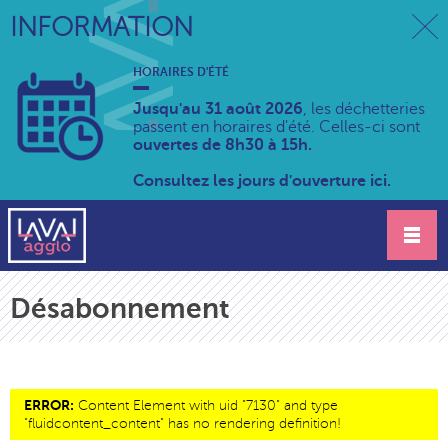
INFORMATION
HORAIRES D'ÉTÉ
Jusqu'au 31 août 2026
, les déchetteries
passent en horaires d'été. Celles-ci sont
ouvertes de 8h30 à 15h.
Consultez les jours d'ouverture ici.
Désabonnement
ERROR:
Content Element with uid "7130" and type
"fluidcontent_content" has no rendering definition!