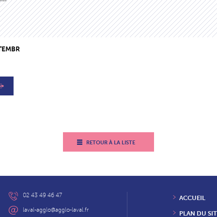
TEMBR
RETOUR À LA LISTE
02 43 49 46 47
ACCUEIL
laval-agglo@agglo-laval.fr
PLAN DU SIT