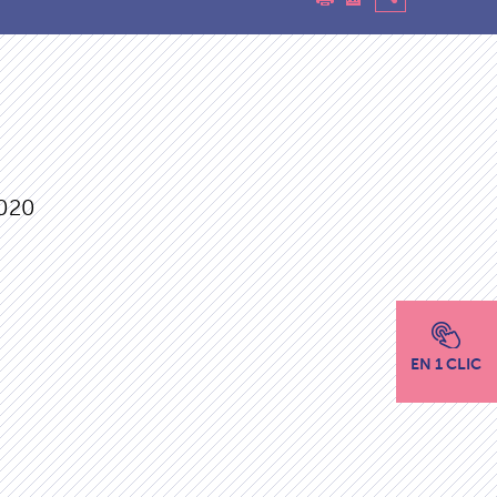
4
020
EN 1 CLIC