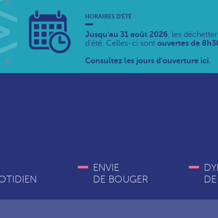
HORAIRES D'ÉTÉ
Jusqu'au 31 août 2026
, les déchette
d'été. Celles-ci sont
ouvertes de 8h30
Consultez les jours d'ouverture ici.
ENVIE
DY
OTIDIEN
DE BOUGER
DE