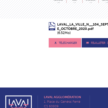
LAVAL_LA_VILLE_N__104_SEP
E_OCTOBRE_2020.pdf
(6.52Mo)
TÉLÉCHARGER
FEUILLETER
LAVAL AGGLOMÉRATION
1, Place du Général Ferrié
CS 60809