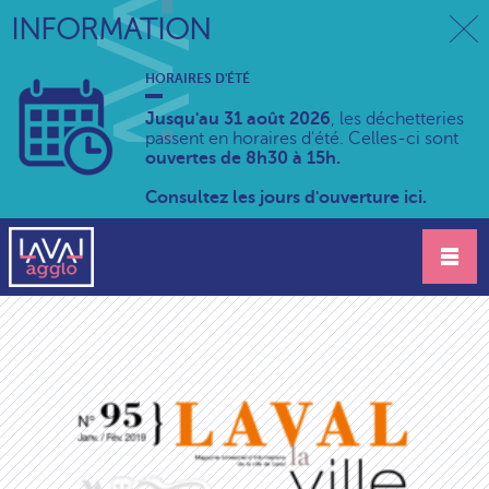
INFORMATION
HORAIRES D'ÉTÉ
Jusqu'au 31 août 2026
, les déchetteries
passent en horaires d'été. Celles-ci sont
ouvertes de 8h30 à 15h.
Consultez les jours d'ouverture ici.