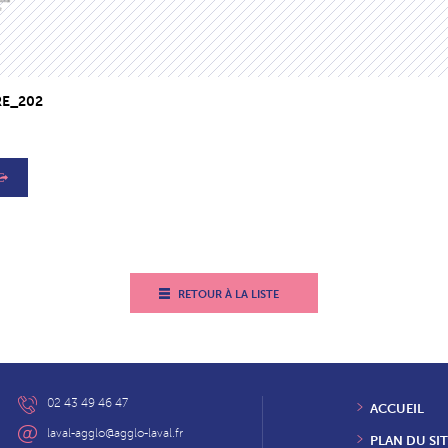
E_202
RETOUR À LA LISTE
02 43 49 46 47
ACCUEIL
laval-agglo@agglo-laval.fr
PLAN DU SIT