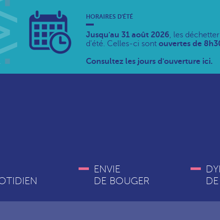
HORAIRES D'ÉTÉ
Jusqu'au 31 août 2026
, les déchette
d'été. Celles-ci sont
ouvertes de 8h30
Consultez les jours d'ouverture ici.
ENVIE
DY
OTIDIEN
DE BOUGER
DE