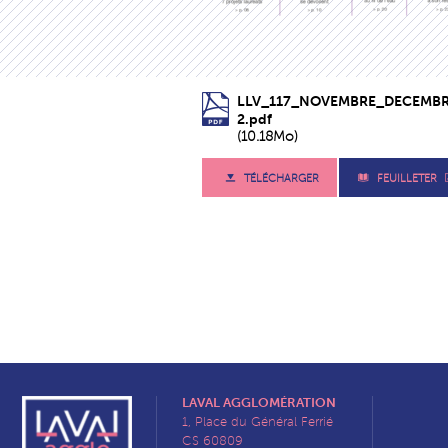
LLV_117_NOVEMBRE_DECEMBR
2.pdf
(10.18Mo)
TÉLÉCHARGER
FEUILLETER
LAVAL AGGLOMÉRATION
1, Place du Général Ferrié
CS 60809