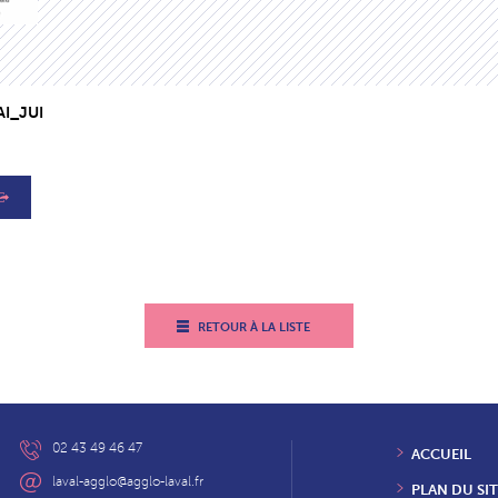
I_JUI
RETOUR À LA LISTE
02 43 49 46 47
ACCUEIL
laval-agglo@agglo-laval.fr
PLAN DU SIT