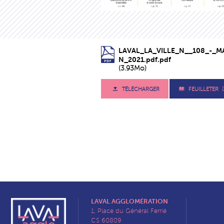
LAVAL_LA_VILLE_N__108_-_MA
N_2021.pdf.pdf
(3.93Mo)
TÉLÉCHARGER
FEUILLETER
LAVAL AGGLOMÉRATION
1, Place du Général Ferrié
CS 60809