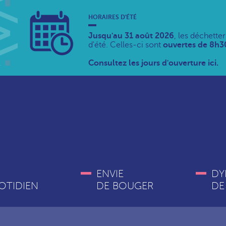
HORAIRES D'ÉTÉ
Jusqu'au 31 août 2026
, les déchette
d'été. Celles-ci sont
ouvertes de 8h30
Consultez les jours d'ouverture ici.
ENVIE
DY
OTIDIEN
DE BOUGER
DE