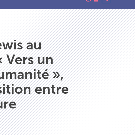
wis au
 Vers un
humanité »,
ition entre
ure