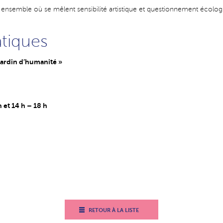
 ensemble où se mêlent sensibilité artistique et questionnement écologi
atiques
jardin d’humanité »
6
 et 14 h – 18 h
RETOUR À LA LISTE