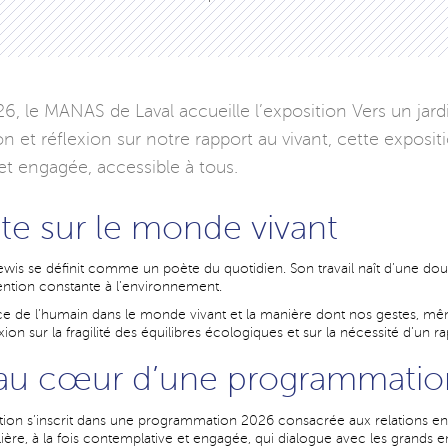
, le MANAS de Laval accueille l’exposition Vers un jar
ion et réflexion sur notre rapport au vivant, cette expositi
et engagée, accessible à tous.
ste sur le monde vivant
wis se définit comme un poète du quotidien. Son travail naît d’une doubl
tention constante à l’environnement.
lace de l’humain dans le monde vivant et la manière dont nos gestes, mê
xion sur la fragilité des équilibres écologiques et sur la nécessité d’un 
 au cœur d’une programmati
sition s’inscrit dans une programmation 2026 consacrée aux relations 
lière, à la fois contemplative et engagée, qui dialogue avec les grands