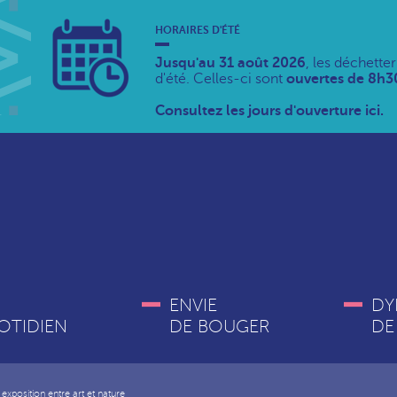
HORAIRES D'ÉTÉ
Jusqu'au 31 août 2026
, les déchette
d'été. Celles-ci sont
ouvertes de 8h30
Consultez les jours d'ouverture ici.
ENVIE
DY
OTIDIEN
DE BOUGER
DE
xposition entre art et nature