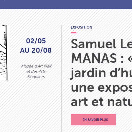
EXPOSITION
Samuel Le
02/05
AU 20/08
MANAS : «
Musée d'Art Naïf
jardin d’
et des Arts
Singuliers
une expos
art et nat
EN SAVOIR PLUS