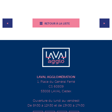
RETOUR À LA LISTE
LAVAL AGGLOMÉRATION
1, Place du Général Ferrié
CS 60809
53008 LAVAL Cedex
Ouverture du lundi au vendredi
De 8h30 à 12h30 et de 13h30 à 17h30