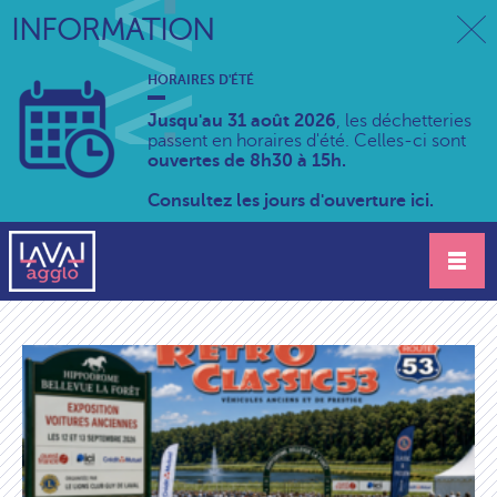
INFORMATION
HORAIRES D'ÉTÉ
Jusqu'au 31 août 2026
, les déchetteries
passent en horaires d'été. Celles-ci sont
ouvertes de 8h30 à 15h.
Consultez les jours d'ouverture ici.