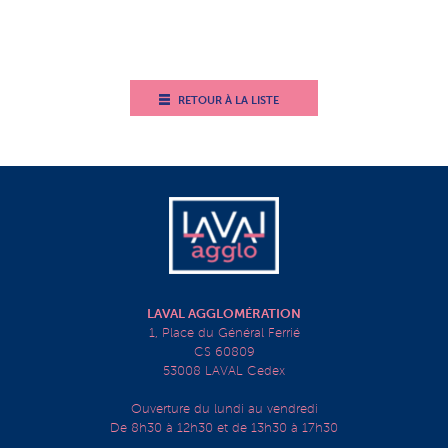
RETOUR À LA LISTE
LAVAL AGGLOMÉRATION
1, Place du Général Ferrié
CS 60809
53008 LAVAL Cedex
Ouverture du lundi au vendredi
De 8h30 à 12h30 et de 13h30 à 17h30