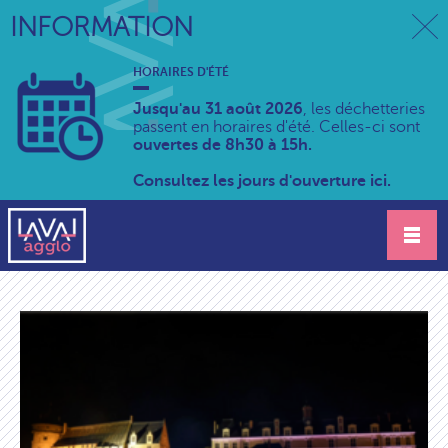
INFORMATION
HORAIRES D'ÉTÉ
Jusqu'au 31 août 2026
, les déchetteries
passent en horaires d'été. Celles-ci sont
ouvertes de 8h30 à 15h.
Consultez les jours d'ouverture ici.