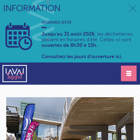
INFORMATION
HORAIRES D'ÉTÉ
Jusqu'au 31 août 2026
, les déchetteries
passent en horaires d'été. Celles-ci sont
ouvertes de 8h30 à 15h.
Consultez les jours d'ouverture ici.