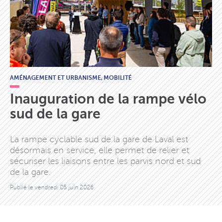
AMÉNAGEMENT ET URBANISME,
MOBILITÉ
Inauguration de la rampe vélo
sud de la gare
La rampe cyclable sud de la gare de Laval est
désormais en service, elle permet de relier et
sécuriser les liaisons entre les parvis nord et sud
de la gare.
Publié le
vendredi 05 juin 2026