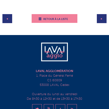
RETOUR À LA LISTE
LAVAL AGGLOMÉRATION
1, Place du Général Ferrié
CS 60809
53008 LAVAL Cedex
Ouverture du lundi au vendredi
De 8h30 à 12h30 et de 13h30 à 17h30