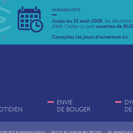
HORAIRES D'ÉTÉ
Jusqu'au 31 août 2026
, les déchette
d'été. Celles-ci sont
ouvertes de 8h30
Consultez les jours d'ouverture ici.
ENVIE
DY
OTIDIEN
DE BOUGER
DE
onnement et espaces publics
Gestion et collecte des déchets
Les rapports ann