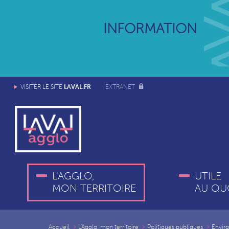
INFORMATION
LAVAL.FR
VISITER LE SITE
EXTRANET
L'AGGLO,
UTILE
MON TERRITOIRE
AU QU
Accueil
L'Agglo, mon territoire
Politiques publiques
Envir